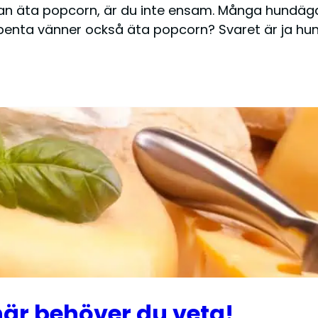
kan äta popcorn, är du inte ensam. Många hundäg
benta vänner också äta popcorn? Svaret är ja hu
här behöver du veta!