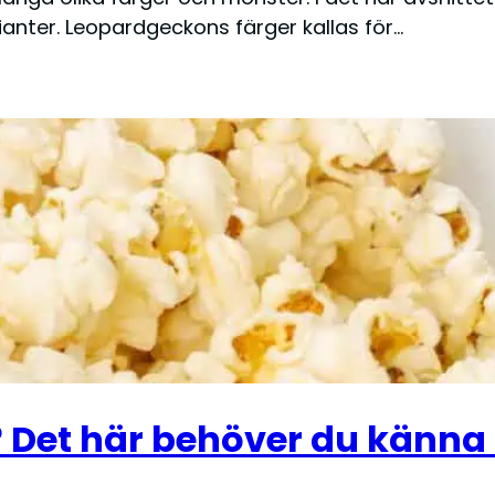
anter. Leopardgeckons färger kallas för…
Det här behöver du känna t