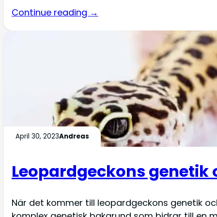
Continue reading →
April 30, 2023
Andreas
Leopardgeckons genetik oc
När det kommer till leopardgeckons genetik och
komplex genetisk bakgrund som bidrar till en mä