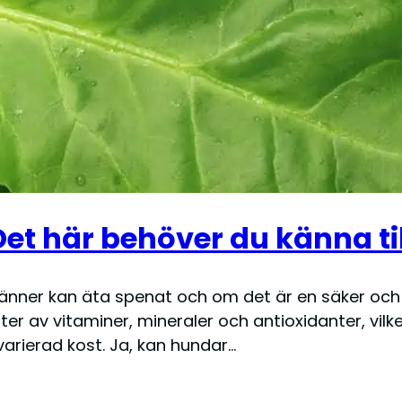
et här behöver du känna til
nner kan äta spenat och om det är en säker och
ter av vitaminer, mineraler och antioxidanter, vil
varierad kost. Ja, kan hundar…