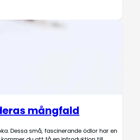
i deras mångfald
öka. Dessa små, fascinerande ödlor har en
kommer du att få en introduktion till