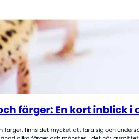
h färger: En kort inblick 
 färger, finns det mycket att lära sig och unders
ngd olika färger och mönster. I det här avsnittet 